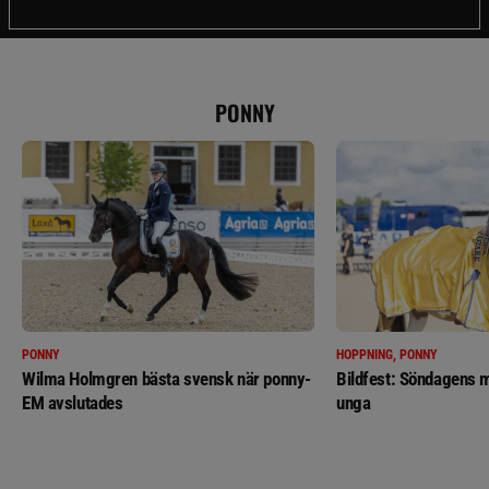
PONNY
PONNY
HOPPNING, PONNY
Wilma Holmgren bästa svensk när ponny-
Bildfest: Söndagens m
EM avslutades
unga