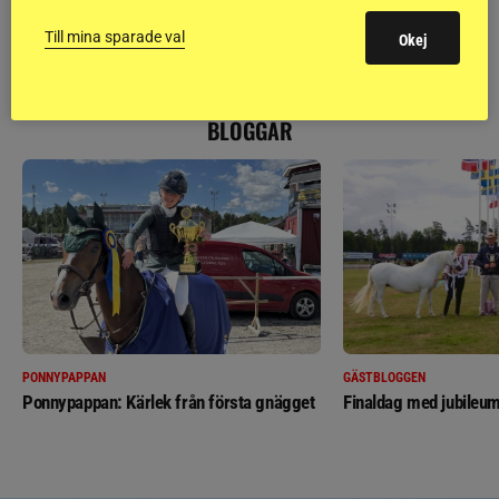
Till mina sparade val
Okej
RIDSPORT
BLOGGAR
PONNYPAPPAN
GÄSTBLOGGEN
Ponnypappan: Kärlek från första gnägget
Finaldag med jubileum