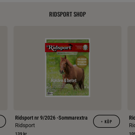
RIDSPORT SHOP
Ridsport nr 9/2026 -Sommarextra
Ri
+
KÖP
Ridsport
Ri
139 kr
109