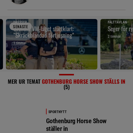
DRESSYR
FÄLTTÄVLAN
SENAST
E
Svenska VM-laget startklart:
Seger för r
”Skräckblandad förtjusning”
2 timmar
1 timmar
MER UR TEMAT
GOTHENBURG HORSE SHOW STÄLLS IN
(5)
SPORTNYTT
Gothenburg Horse Show
ställer in