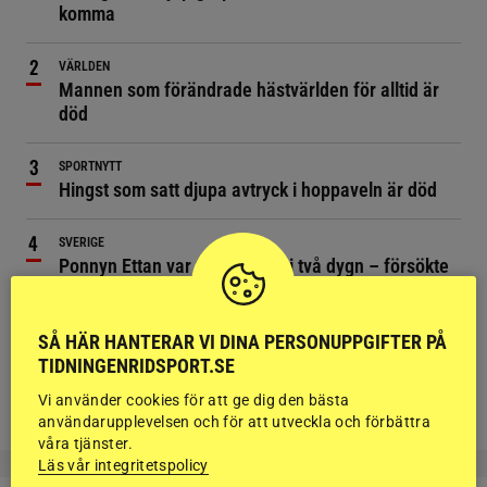
komma
VÄRLDEN
Mannen som förändrade hästvärlden för alltid är
död
SPORTNYTT
Hingst som satt djupa avtryck i hoppaveln är död
SVERIGE
Ponnyn Ettan var försvunnen i två dygn – försökte
räddas
SÅ HÄR HANTERAR VI DINA PERSONUPPGIFTER PÅ
NYHETER
TIDNINGENRIDSPORT.SE
Ny dokumentärserie följer världseliten i hoppning
Vi använder cookies för att ge dig den bästa
användarupplevelsen och för att utveckla och förbättra
våra tjänster.
Läs vår integritetspolicy