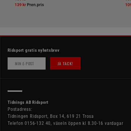
139 kr
Pren.pris
10
Ridsport gratis nyhetsbrev
JA TACK!
Tidnings AB Ridsport
Postadress:
Tidningen Ridsport, Box 14, 619 21 Trosa
Telefon 0156-132 40, växeln öppen kl 8.30-16 vardagar