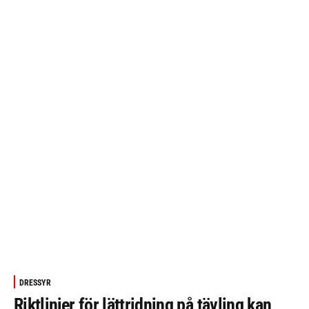
DRESSYR
Riktlinjer för lättridning på tävling kan