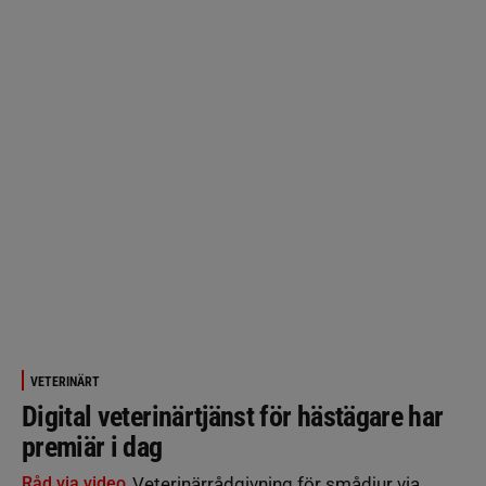
VETERINÄRT
Digital veterinärtjänst för hästägare har
premiär i dag
Råd via video
Veterinärrådgivning för smådjur via