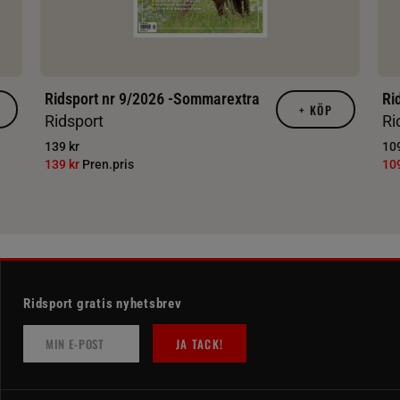
Ridsport nr 9/2026 -Sommarextra
Ri
+
KÖP
Ridsport
Ri
139 kr
109
139 kr
Pren.pris
10
Ridsport gratis nyhetsbrev
JA TACK!