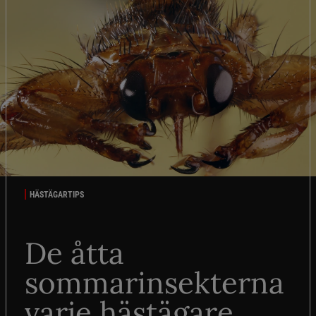
HÄSTÄGARTIPS
De åtta
sommarinsekterna
varje hästägare