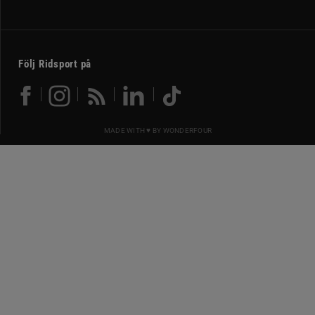
Följ Ridsport på
MADE WITH ♥ BY
WONDERFOUR