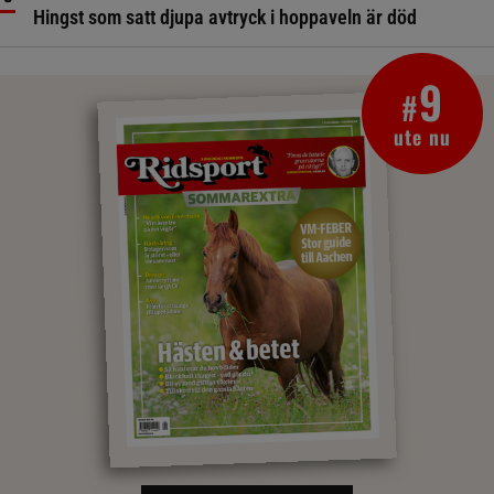
Hingst som satt djupa avtryck i hoppaveln är död
9
#
ute nu