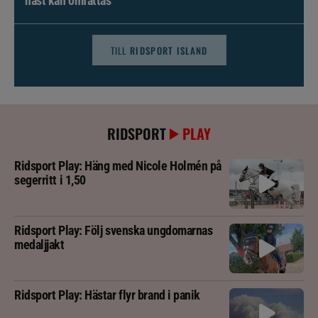
häst kan omfattas
TILL
RIDSPORT ISLAND
RIDSPORT
PLAY
Ridsport Play: Häng med Nicole Holmén på
segerritt i 1,50
Ridsport Play: Följ svenska ungdomarnas
medaljjakt
Ridsport Play: Hästar flyr brand i panik