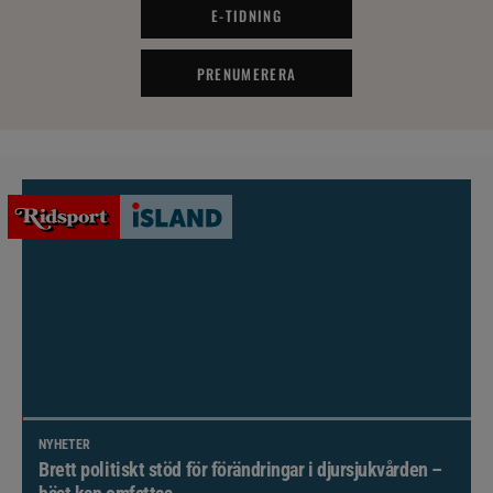
E-TIDNING
PRENUMERERA
NYHETER
Brett politiskt stöd för förändringar i djursjukvården –