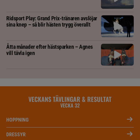
Ridsport Play: Grand Prix-tränaren avslöjar
sina knep – så blir hästen trygg överallt
Åtta månader efter hästsparken – Agnes
vill tävla igen
VECKANS TÄVLINGAR & RESULTAT
VECKA 32
HOPPNING
DRESSYR