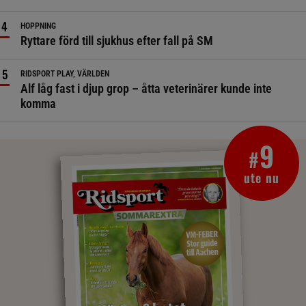
HOPPNING
Ryttare förd till sjukhus efter fall på SM
RIDSPORT PLAY, VÄRLDEN
Alf låg fast i djup grop – åtta veterinärer kunde inte
komma
9
#
ute nu