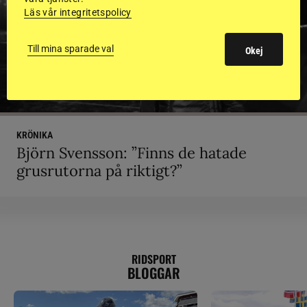
Läs vår integritetspolicy
Till mina sparade val
Okej
KRÖNIKA
Björn Svensson: ”Finns de hatade
grusrutorna på riktigt?”
RIDSPORT
BLOGGAR