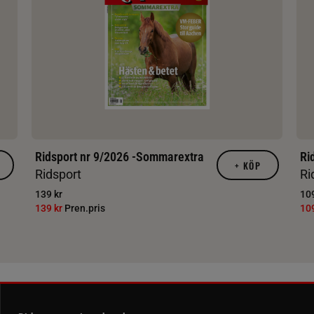
Ridsport nr 9/2026 -Sommarextra
Ri
+
KÖP
Ridsport
Ri
139 kr
109
139 kr
Pren.pris
10