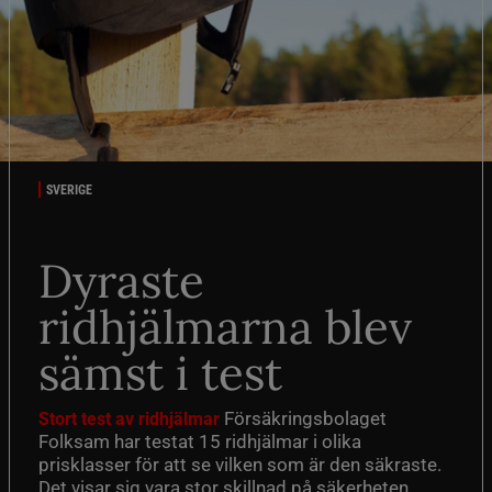
SVERIGE
Dyraste
ridhjälmarna blev
sämst i test
Försäkringsbolaget
Stort test av ridhjälmar
Folksam har testat 15 ridhjälmar i olika
prisklasser för att se vilken som är den säkraste.
Det visar sig vara stor skillnad på säkerheten