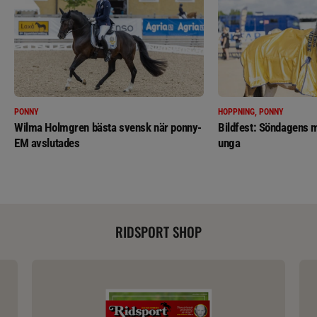
PONNY
HOPPNING, PONNY
Wilma Holmgren bästa svensk när ponny-
Bildfest: Söndagens m
EM avslutades
unga
RIDSPORT SHOP