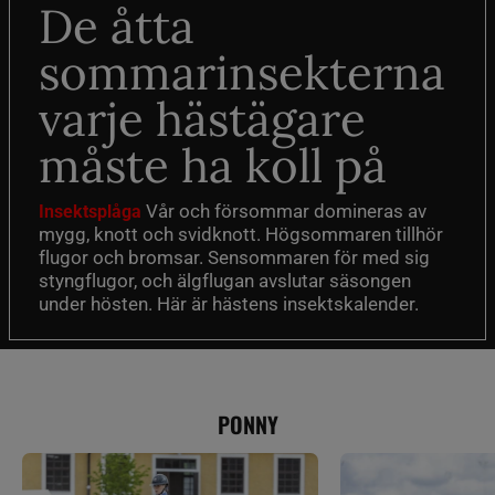
De åtta
sommarinsekterna
varje hästägare
måste ha koll på
Vår och försommar domineras av
Insektsplåga
mygg, knott och svidknott. Högsommaren tillhör
flugor och bromsar. Sensommaren för med sig
styngflugor, och älgflugan avslutar säsongen
under hösten. Här är hästens insektskalender.
PONNY