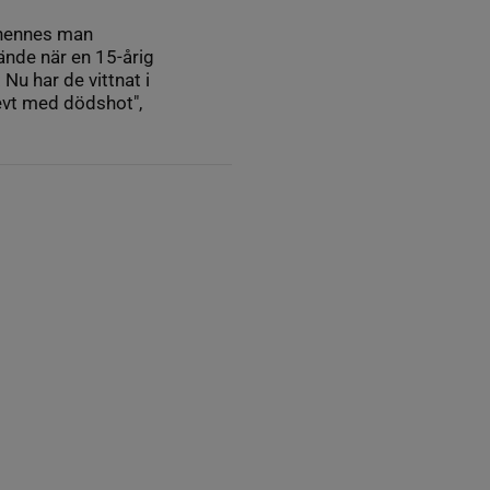
h hennes man
ände när en 15-årig
Nu har de vittnat i
levt med dödshot",