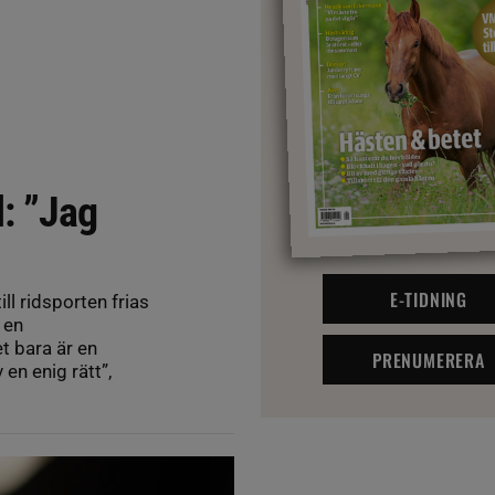
: ”Jag
E-TIDNING
l ridsporten frias
 en
t bara är en
PRENUMERERA
 en enig rätt”,