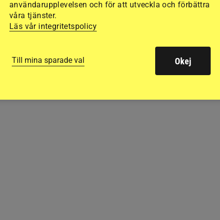
användarupplevelsen och för att utveckla och förbättra
våra tjänster.
ade på långa
Läs vår integritetspolicy
där en 15-årig
advokater hävdade
fanns något som
Till mina sparade val
Okej