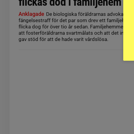
flickas död i familjehem
Anklagade
De biologiska föräldrarnas advokat yrk
fängelsestraff för det par som drev ett familjehem 
flicka dog för över tio år sedan. Familjehemmets 
att fosterföräldrarna svartmålats och att det inte 
gav stöd för att de hade varit vårdslösa.