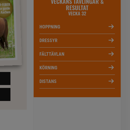
VECKANS TÄVLINGAR &
RESULTAT
VECKA 32
HOPPNING
DRESSYR
FÄLTTÄVLAN
KÖRNING
DISTANS