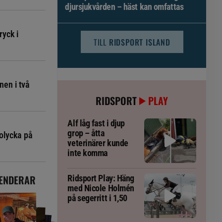
djursjukvården – häst kan omfattas
ryck i
TILL
RIDSPORT ISLAND
nen i två
RIDSPORT
PLAY
Alf låg fast i djup
grop – åtta
olycka på
veterinärer kunde
inte komma
ENDERAR
Ridsport Play: Häng
med Nicole Holmén
på segerritt i 1,50