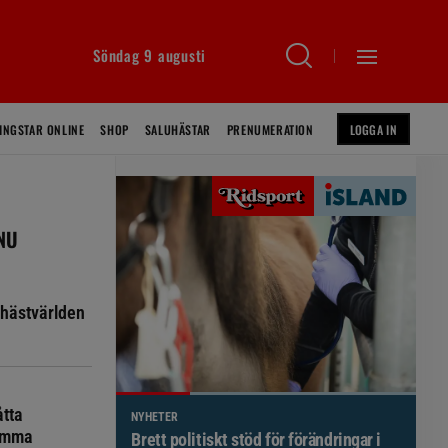
Söndag 9 augusti
INGSTAR ONLINE
SHOP
SALUHÄSTAR
PRENUMERATION
LOGGA IN
 NU
hästvärlden
åtta
NYHETER
komma
Brett politiskt stöd för förändringar i