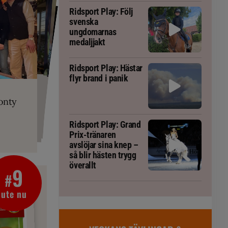
Ridsport Play: Följ
svenska
ungdomarnas
medaljjakt
Ridsport Play: Hästar
flyr brand i panik
PLAY
RT
 Prix-tränaren
 häst blivit
ta om fång
r är allt
gorm
onty
g överallt
Ridsport Play: Grand
Prix-tränaren
avslöjar sina knep –
så blir hästen trygg
överallt
9
#
ute nu