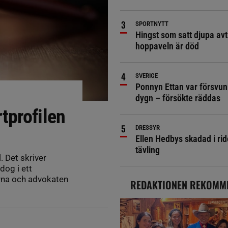
SPORTNYTT
Hingst som satt djupa avt
hoppaveln är död
SVERIGE
Ponnyn Ettan var försvun
dygn – försökte räddas
tprofilen
DRESSYR
Ellen Hedbys skadad i rid
tävling
. Det skriver
dog i ett
arna och advokaten
REDAKTIONEN REKOMM