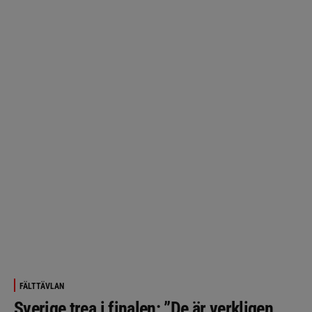
FÄLTTÄVLAN
Sverige trea i finalen: ”De är verkligen