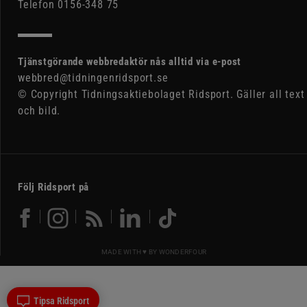
Telefon 0156-348 75
Tjänstgörande webbredaktör nås alltid via e-post
webbred@tidningenridsport.se
© Copyright Tidningsaktiebolaget Ridsport. Gäller all text
och bild.
Följ Ridsport på
MADE WITH ♥ BY
WONDERFOUR
Tipsa Ridsport