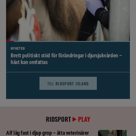
NYHETER
Brett politiskt stöd för förändringar i djursjukvården –
häst kan omfattas
TILL
RIDSPORT ISLAND
RIDSPORT
PLAY
Alf låg fast i djup grop – åtta veterinärer