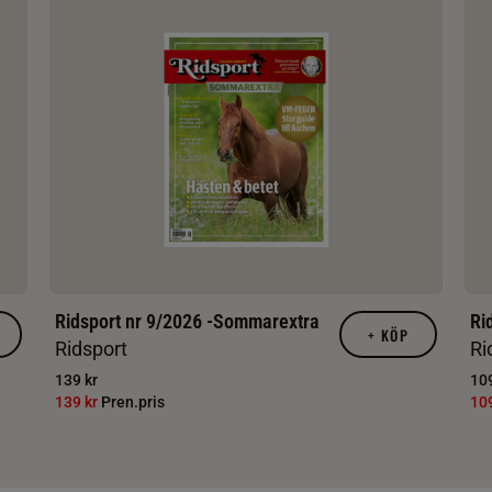
Ridsport nr 9/2026 -Sommarextra
Ri
+
KÖP
Ridsport
Ri
139 kr
109
139 kr
Pren.pris
10