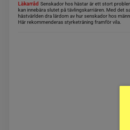
Läkarråd
Senskador hos hästar är ett stort problem
kan innebära slutet på tävlingskarriären. Med det s
hästvärlden dra lärdom av hur senskador hos männ
Här rekommenderas styrketräning framför vila.