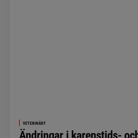
VETERINÄRT
Ändringar i karenstids- oc