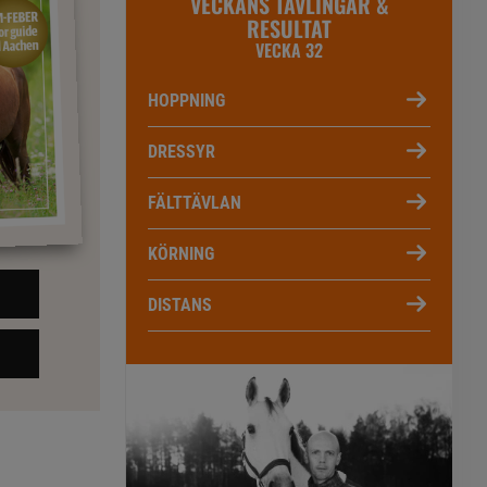
VECKANS TÄVLINGAR &
RESULTAT
VECKA 32
HOPPNING
DRESSYR
FÄLTTÄVLAN
KÖRNING
DISTANS