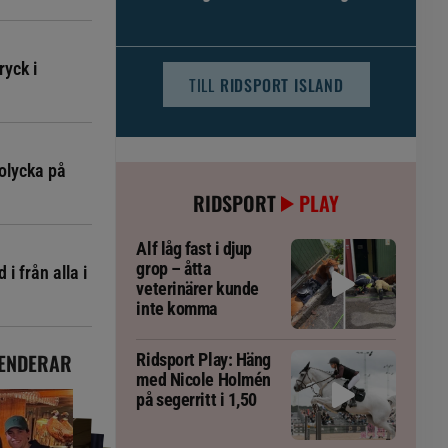
djursjukvården – häst kan omfattas
ryck i
TILL
RIDSPORT ISLAND
olycka på
RIDSPORT
PLAY
Alf låg fast i djup
grop – åtta
i från alla i
veterinärer kunde
inte komma
ENDERAR
Ridsport Play: Häng
med Nicole Holmén
på segerritt i 1,50