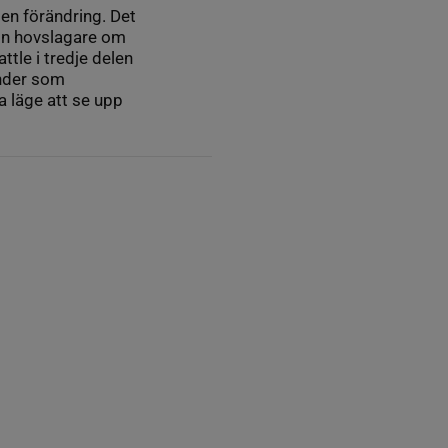
en förändring. Det
din hovslagare om
tle i tredje delen
ender som
 läge att se upp