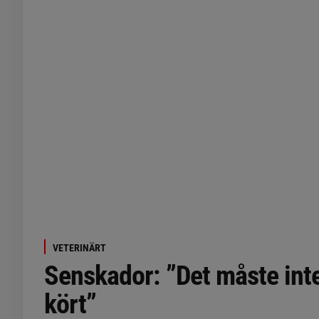
VETERINÄRT
Senskador: ”Det måste int
kört”