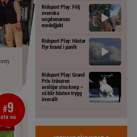
Ridsport Play: Följ
svenska
ungdomarnas
medaljjakt
Ridsport Play: Hästar
flyr brand i panik
PLAY
RT
 Prix-tränaren
 häst blivit
ta om fång
r är allt
gorm
onty
g överallt
Ridsport Play: Grand
Prix-tränaren
avslöjar sina knep –
så blir hästen trygg
överallt
9
#
ute nu