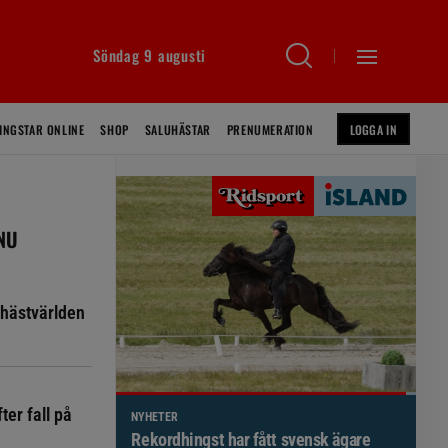
Söndag 9 augusti
INGSTAR ONLINE
SHOP
SALUHÄSTAR
PRENUMERATION
LOGGA IN
 NU
hästvärlden
ter fall på
NYHETER
Brett politiskt stöd för förändringar i