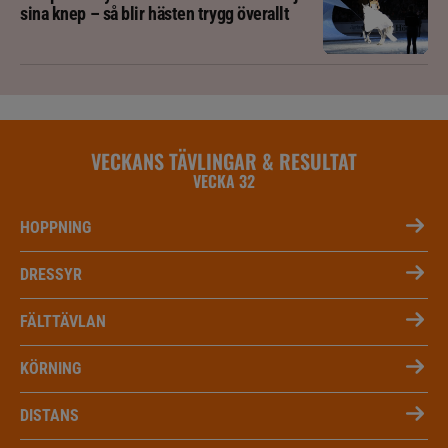
sina knep – så blir hästen trygg överallt
VECKANS TÄVLINGAR & RESULTAT
VECKA 32
HOPPNING
DRESSYR
FÄLTTÄVLAN
KÖRNING
DISTANS