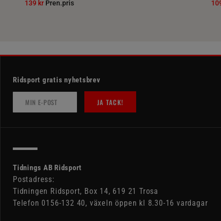
139 kr
Pren.pris
10
Ridsport gratis nyhetsbrev
JA TACK!
Tidnings AB Ridsport
Postadress:
Tidningen Ridsport, Box 14, 619 21 Trosa
Telefon 0156-132 40, växeln öppen kl 8.30-16 vardagar