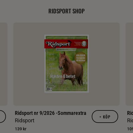
RIDSPORT SHOP
Ridsport nr 9/2026 -Sommarextra
Ri
+
KÖP
Ridsport
Ri
139 kr
109