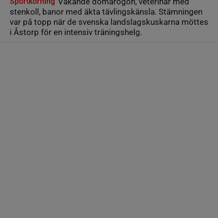
Sportkörning
Vakande domarögon, veterinär med
stenkoll, banor med äkta tävlingskänsla. Stämningen
var på topp när de svenska landslagskuskarna möttes
i Åstorp för en intensiv träningshelg.