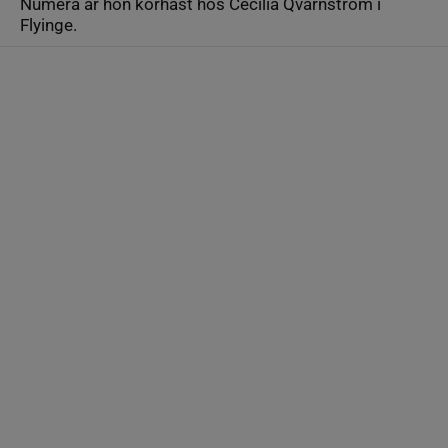
Numera är hon körhäst hos Cecilia Qvarnström i
Flyinge.