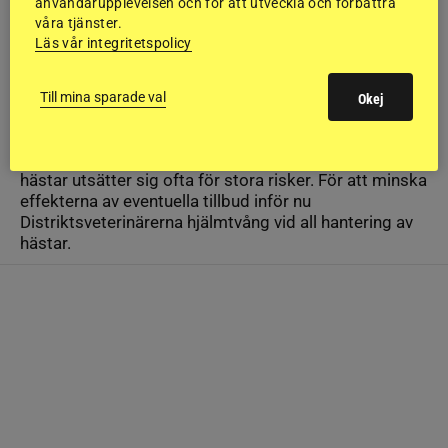
användarupplevelsen och för att utveckla och förbättra
våra tjänster.
Läs vår integritetspolicy
SVERIGE
Till mina sparade val
Okej
Hjälmtvång för veterinärer införs
Distriktsveterinärerna
Veterinärer som arbetar med
hästar utsätter sig ofta för stora risker. För att minska
effekterna av eventuella tillbud inför nu
Distriktsveterinärerna hjälmtvång vid all hantering av
hästar.