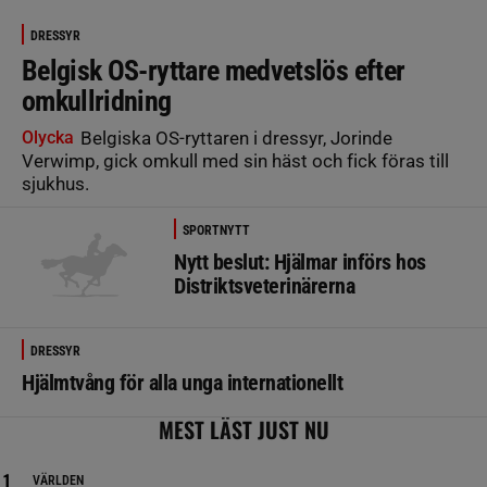
DRESSYR
Belgisk OS-ryttare medvetslös efter
omkullridning
Olycka
Belgiska OS-ryttaren i dressyr, Jorinde
Verwimp, gick omkull med sin häst och fick föras till
sjukhus.
SPORTNYTT
Nytt beslut: Hjälmar införs hos
Distriktsveterinärerna
DRESSYR
Hjälmtvång för alla unga internationellt
MEST LÄST JUST NU
VÄRLDEN