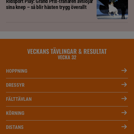
Ridsport Play: Grand Prix-tränaren avslöjar
sina knep – så blir hästen trygg överallt
VECKANS TÄVLINGAR & RESULTAT
VECKA 32
HOPPNING
DRESSYR
FÄLTTÄVLAN
KÖRNING
DISTANS