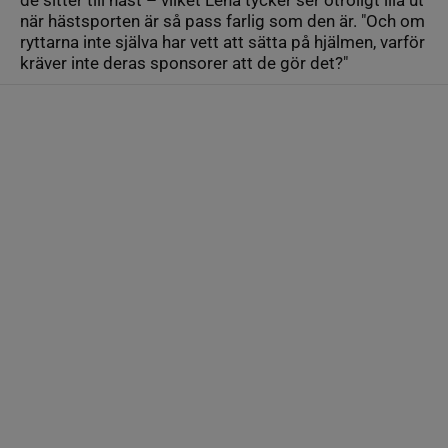
de sitter till häst – vilket Lena tycker ser otroligt illa ut
när hästsporten är så pass farlig som den är. "Och om
ryttarna inte själva har vett att sätta på hjälmen, varför
kräver inte deras sponsorer att de gör det?"