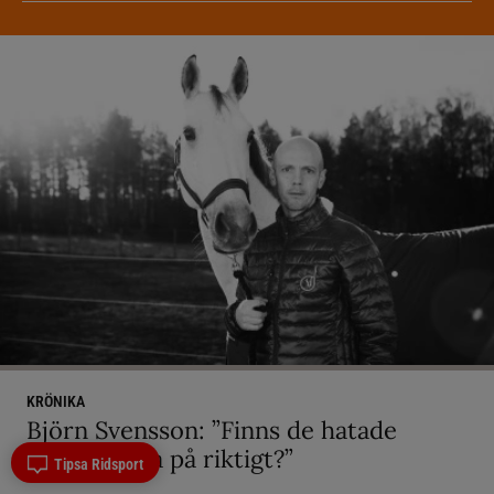
KRÖNIKA
Björn Svensson: ”Finns de hatade
grusrutorna på riktigt?”
Tipsa Ridsport