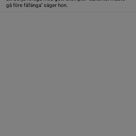
gå före fåfänga" säger hon.