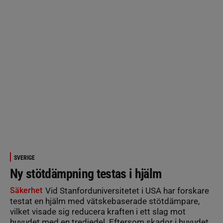
SVERIGE
Ny stötdämpning testas i hjälm
Säkerhet
Vid Stanforduniversitetet i USA har forskare
testat en hjälm med vätskebaserade stötdämpare,
vilket visade sig reducera kraften i ett slag mot
huvudet med en tredjedel. Eftersom skador i huvudet