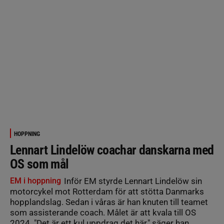
HOPPNING
Lennart Lindelöw coachar danskarna med
OS som mål
EM i hoppning
Inför EM styrde Lennart Lindelöw sin
motorcykel mot Rotterdam för att stötta Danmarks
hopplandslag. Sedan i våras är han knuten till teamet
som assisterande coach. Målet är att kvala till OS
2024. "Det är ett kul uppdrag det här," säger han.