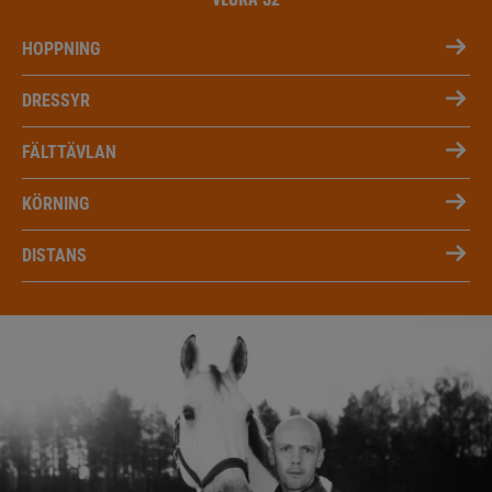
HOPPNING
DRESSYR
FÄLTTÄVLAN
KÖRNING
DISTANS