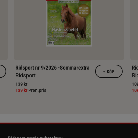
Ridsport nr 9/2026 -Sommarextra
Ri
+
KÖP
Ridsport
Ri
139 kr
109
139 kr
Pren.pris
10