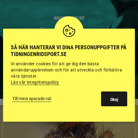
HINGSTAR ONLINE
GODKÄNDA HINGSTAR I
FLERA KATEGORIER MED
SÅ HÄR HANTERAR VI DINA PERSONUPPGIFTER PÅ
BILDER OCH FAKTA
TIDNINGENRIDSPORT.SE
Vi använder cookies för att ge dig den bästa
användarupplevelsen och för att utveckla och förbättra
våra tjänster.
VISA ALLA HINGSTAR
Läs vår integritetspolicy
Till mina sparade val
Okej