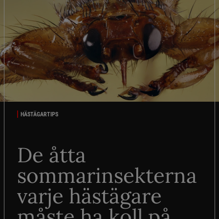
HÄSTÄGARTIPS
De åtta
sommarinsekterna
varje hästägare
måste ha koll på