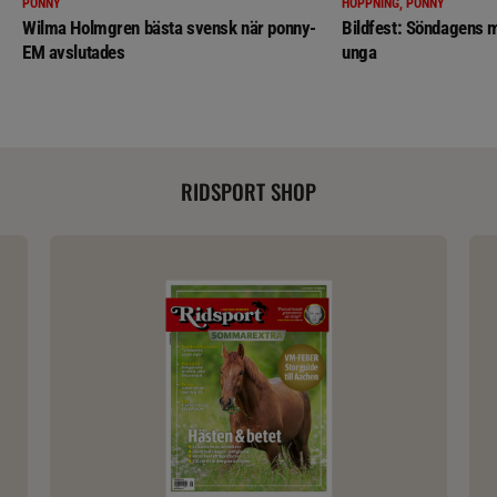
PONNY
HOPPNING, PONNY
Wilma Holmgren bästa svensk när ponny-
Bildfest: Söndagens m
EM avslutades
unga
RIDSPORT SHOP