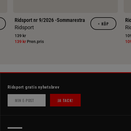
Ridsport nr 9/2026 -Sommarextra
Ri
+
KÖP
Ridsport
Ri
139 kr
109
139 kr
Pren.pris
10
Ridsport gratis nyhetsbrev
JA TACK!