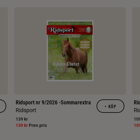
Ridsport nr 9/2026 -Sommarextra
Ri
+
KÖP
Ridsport
Ri
139 kr
109
139 kr
Pren.pris
10