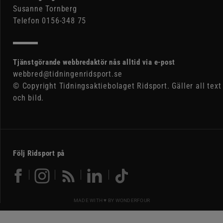
Susanne Tornberg
Telefon 0156-348 75
Tjänstgörande webbredaktör nås alltid via e-post
webbred@tidningenridsport.se
© Copyright Tidningsaktiebolaget Ridsport. Gäller all text
och bild.
Följ Ridsport på
MADE WITH ♥ BY
WONDERFOUR