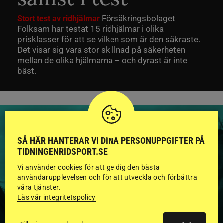
Försäkringsbolaget
Stort test av ridhjälmar
Folksam har testat 15 ridhjälmar i olika
prisklasser för att se vilken som är den säkraste.
Det visar sig vara stor skillnad på säkerheten
mellan de olika hjälmarna – och dyrast är inte
bäst.
SÅ HÄR HANTERAR VI DINA PERSONUPPGIFTER PÅ
TIDNINGENRIDSPORT.SE
HINGSTAR ONLINE
Vi använder cookies för att ge dig den bästa
GODKÄNDA HINGSTAR I
användarupplevelsen och för att utveckla och förbättra
våra tjänster.
FLERA KATEGORIER MED
Läs vår integritetspolicy
BILDER OCH FAKTA