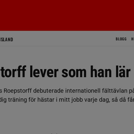
ISLAND
BLOGG
H
orff lever som han lär
s Roepstorff debuterade internationell fälttävlan p
ig träning för hästar i mitt jobb varje dag, så då få