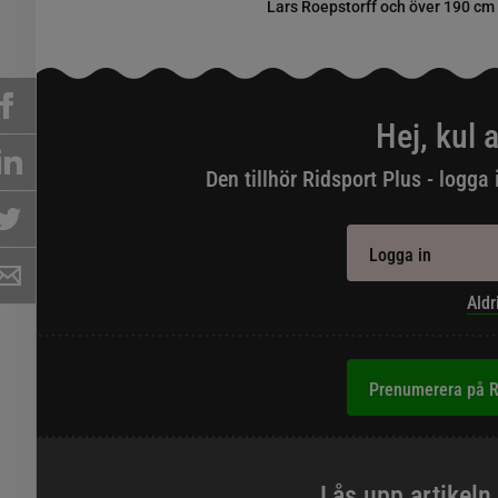
Lars Roepstorff och över 190 cm 
Hej, kul a
Den tillhör Ridsport Plus - logga 
Logga in
Aldr
Prenumerera på R