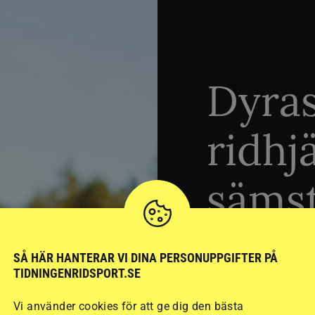
Dyra
ridhj
sämst
Stort test av ridhj
SÅ HÄR HANTERAR VI DINA PERSONUPPGIFTER PÅ
TIDNINGENRIDSPORT.SE
15 ridhjälmar i olik
säkraste. Det visar
Vi använder cookies för att ge dig den bästa