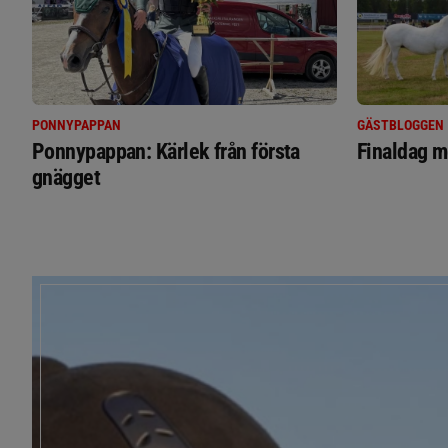
PONNYPAPPAN
GÄSTBLOGGEN
Ponnypappan: Kärlek från första
Finaldag m
gnägget