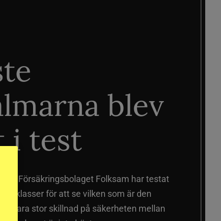
ste
älmarna blev
 i test
älmar
Försäkringsbolaget Folksam har testat
a prisklasser för att se vilken som är den
 sig vara stor skillnad på säkerheten mellan