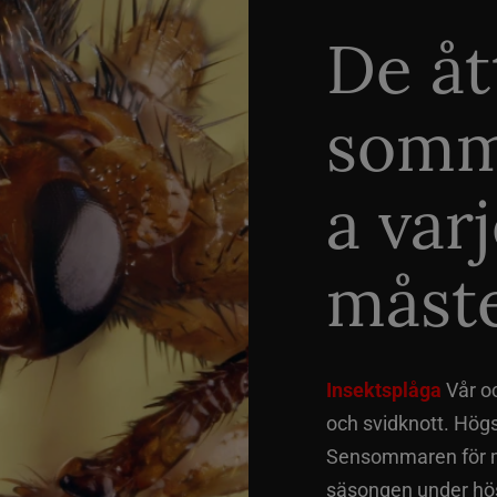
De åt
somm
a var
måste
Insektsplåga
Vår o
och svidknott. Hög
Sensommaren för me
säsongen under hös