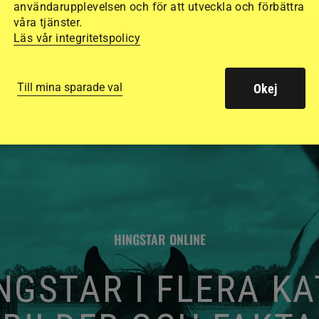
de olika hjälmarna –
användarupplevelsen och för att utveckla och förbättra
våra tjänster.
Läs vår integritetspolicy
Till mina sparade val
Okej
HINGSTAR ONLINE
GSTAR I FLERA K