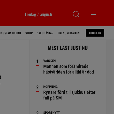
Fredag 7 augusti
INGSTAR ONLINE
SHOP
SALUHÄSTAR
PRENUMERATION
LOGGA IN
MEST LÄST JUST NU
VÄRLDEN
Mannen som förändrade
hästvärlden för alltid är död
å
r
HOPPNING
Ryttare förd till sjukhus efter
fall på SM
SPORTNYTT