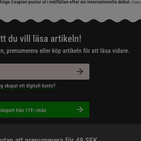
höge Caspian pustar ut i målfållan efter sin internationella debut.
Foto
tt du vill läsa artikeln!
in, prenumerera eller köp artikeln för att läsa vidare.
ig skapat ett digitalt konto?
idsport från 119:-/mån