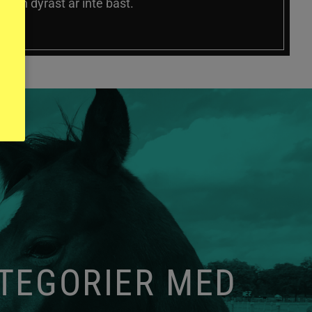
 och dyrast är inte bäst.
ATEGORIER MED