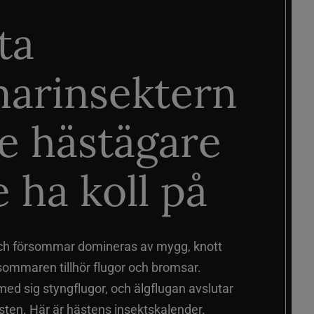
ta
arinsektern
je hästägare
 ha koll på
ch försommar domineras av mygg, knott
sommaren tillhör flugor och bromsar.
d sig styngflugor, och älgflugan avslutar
ten. Här är hästens insektskalender.