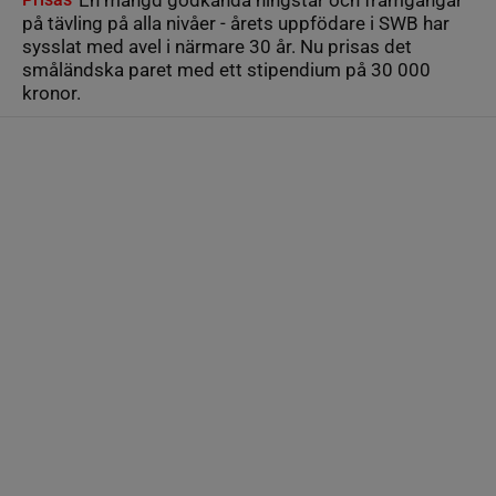
En mängd godkända hingstar och framgångar
på tävling på alla nivåer - årets uppfödare i SWB har
sysslat med avel i närmare 30 år. Nu prisas det
småländska paret med ett stipendium på 30 000
kronor.