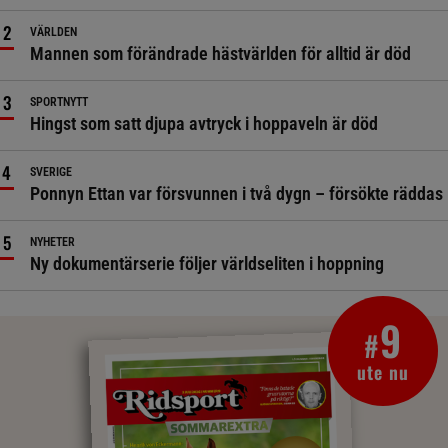
VÄRLDEN
Mannen som förändrade hästvärlden för alltid är död
SPORTNYTT
Hingst som satt djupa avtryck i hoppaveln är död
SVERIGE
Ponnyn Ettan var försvunnen i två dygn – försökte räddas
NYHETER
Ny dokumentärserie följer världseliten i hoppning
9
#
ute nu