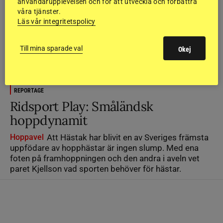
användarupplevelsen och för att utveckla och förbättra
våra tjänster.
Läs vår integritetspolicy
Till mina sparade val
Okej
REPORTAGE
Ridsport Play: Småländsk
hoppdynamit
Hoppavel
Att Hästak har blivit en av Sveriges främsta
uppfödare av hopphästar är ingen slump. Med ena
foten på framhoppningen och den andra i aveln vet
paret Kjellson vad sporten behöver för hästar.