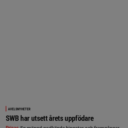
AVELSNYHETER
SWB har utsett årets uppfödare
Prisas