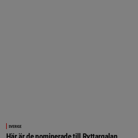
SVERIGE
Här är de nominerade till Ryttargalan