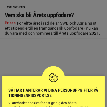
AVELSNYHETER
Vem ska bli Årets uppfödare?
Prisas
För elfte året i rad delar SWB och Agria nu ut
ett stipendie till en framgångsrik uppfödare - nu kan
du vara med och nominera till Årets uppfödare 2021.
SÅ HÄR HANTERAR VI DINA PERSONUPPGIFTER PÅ
TIDNINGENRIDSPORT.SE
Vi använder cookies för att ge dig den bästa