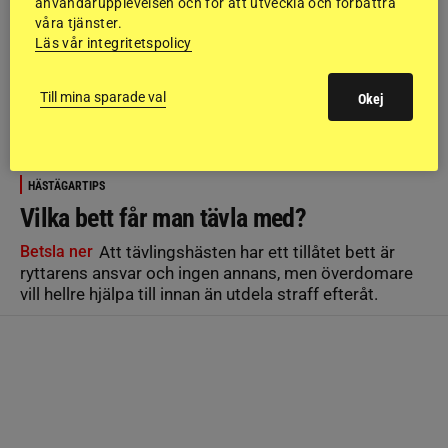
användarupplevelsen och för att utveckla och förbättra
våra tjänster.
Läs vår integritetspolicy
Till mina sparade val
Okej
HÄSTÄGARTIPS
Vilka bett får man tävla med?
Betsla ner
Att tävlingshästen har ett tillåtet bett är
ryttarens ansvar och ingen annans, men överdomare
vill hellre hjälpa till innan än utdela straff efteråt.