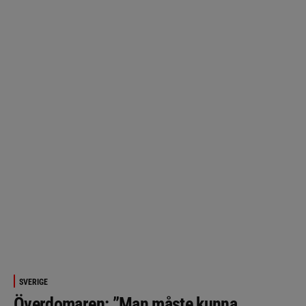
SVERIGE
Överdomaren: ”Man måste kunna