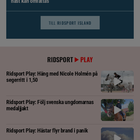
häst kan omfattas
TILL
RIDSPORT ISLAND
RIDSPORT
PLAY
Ridsport Play: Häng med Nicole Holmén på
segerritt i 1,50
Ridsport Play: Följ svenska ungdomarnas
medaljjakt
Ridsport Play: Hästar flyr brand i panik