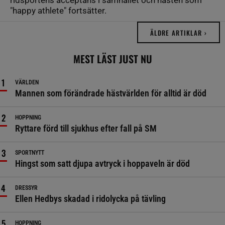
ridsportens acceptans i samhället och hästen som
"happy athlete" fortsätter.
ÄLDRE ARTIKLAR ›
MEST LÄST JUST NU
VÄRLDEN
Mannen som förändrade hästvärlden för alltid är död
HOPPNING
Ryttare förd till sjukhus efter fall på SM
SPORTNYTT
Hingst som satt djupa avtryck i hoppaveln är död
DRESSYR
Ellen Hedbys skadad i ridolycka på tävling
HOPPNING