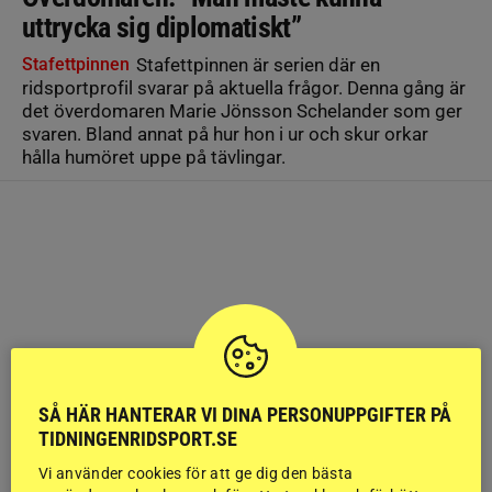
uttrycka sig diplomatiskt”
Stafettpinnen
Stafettpinnen är serien där en
ridsportprofil svarar på aktuella frågor. Denna gång är
det överdomaren Marie Jönsson Schelander som ger
svaren. Bland annat på hur hon i ur och skur orkar
hålla humöret uppe på tävlingar.
SÅ HÄR HANTERAR VI DINA PERSONUPPGIFTER PÅ
TIDNINGENRIDSPORT.SE
Vi använder cookies för att ge dig den bästa