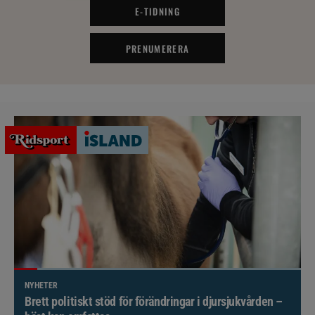
E-TIDNING
PRENUMERERA
NYHETER
Brett politiskt stöd för förändringar i djursjukvården –