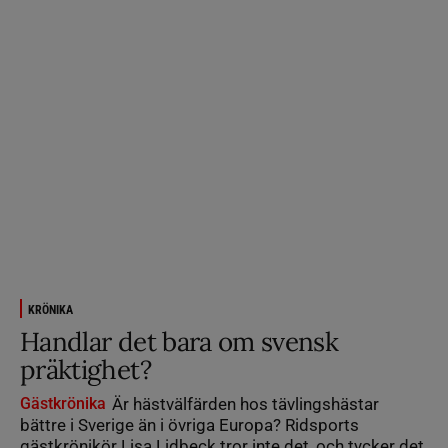
KRÖNIKA
Handlar det bara om svensk
präktighet?
Gästkrönika
Är hästvälfärden hos tävlingshästar
bättre i Sverige än i övriga Europa? Ridsports
gästkrönikör Lisa Lidbeck tror inte det, och tycker det