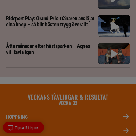
Ridsport Play: Grand Prix-tränaren avslöjar
sina knep – så blir hästen trygg överallt
Åtta månader efter hästsparken – Agnes
vill tävla igen
VECKANS TÄVLINGAR & RESULTAT
VECKA 32
HOPPNING
Tipsa Ridsport
DRESSYR