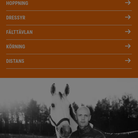
HOPPNING
DRESSYR
FÄLTTÄVLAN
KÖRNING
DISTANS