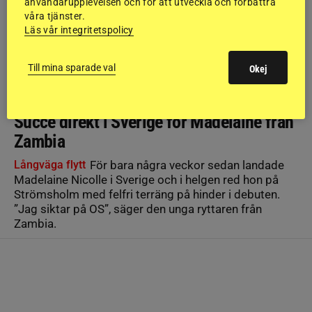
användarupplevelsen och för att utveckla och förbättra
våra tjänster.
Läs vår integritetspolicy
Till mina sparade val
Okej
FÄLTTÄVLAN
Succé direkt i Sverige för Madelaine från
Zambia
Långväga flytt
För bara några veckor sedan landade
Madelaine Nicolle i Sverige och i helgen red hon på
Strömsholm med felfri terräng på hinder i debuten.
”Jag siktar på OS”, säger den unga ryttaren från
Zambia.