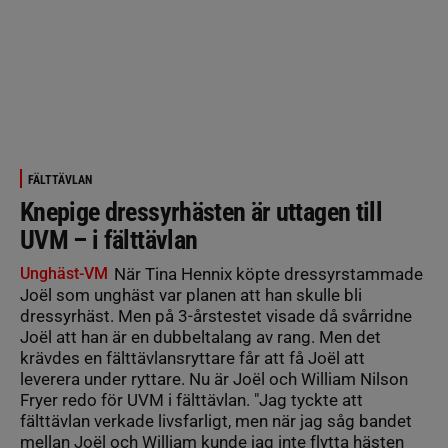
FÄLTTÄVLAN
Knepige dressyrhästen är uttagen till
UVM – i fälttävlan
Unghäst-VM
När Tina Hennix köpte dressyrstammade
Joël som unghäst var planen att han skulle bli
dressyrhäst. Men på 3-årstestet visade då svårridne
Joël att han är en dubbeltalang av rang. Men det
krävdes en fälttävlansryttare får att få Joël att
leverera under ryttare. Nu är Joël och William Nilson
Fryer redo för UVM i fälttävlan. "Jag tyckte att
fälttävlan verkade livsfarligt, men när jag såg bandet
mellan Joël och William kunde jag inte flytta hästen