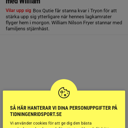
med William
Vilar upp sig
Box Qutie får stanna kvar i Tryon för att
stärka upp sig ytterligare när hennes lagkamrater
flyger hem i morgon. William Nilson Fryer stannar med
familjens stjärnhäst.
SÅ HÄR HANTERAR VI DINA PERSONUPPGIFTER PÅ
TIDNINGENRIDSPORT.SE
Vi använder cookies för att ge dig den bästa