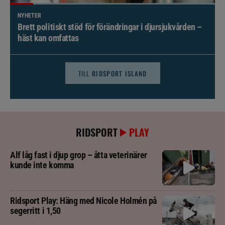
NYHETER
Brett politiskt stöd för förändringar i djursjukvården –
häst kan omfattas
TILL
RIDSPORT ISLAND
RIDSPORT
PLAY
Alf låg fast i djup grop – åtta veterinärer
kunde inte komma
Ridsport Play: Häng med Nicole Holmén på
segerritt i 1,50