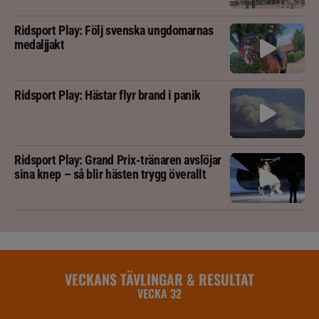
Ridsport Play: Följ svenska ungdomarnas
medaljjakt
Ridsport Play: Hästar flyr brand i panik
Ridsport Play: Grand Prix-tränaren avslöjar
sina knep – så blir hästen trygg överallt
VECKANS TÄVLINGAR & RESULTAT
VECKA 32