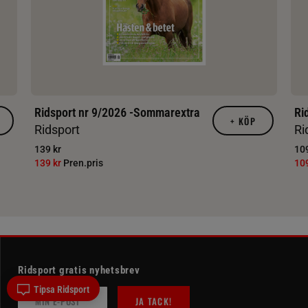
Ridsport nr 9/2026 -Sommarextra
Ri
+
KÖP
Ridsport
Ri
139 kr
109
139 kr
Pren.pris
10
Ridsport gratis nyhetsbrev
Tipsa Ridsport
JA TACK!