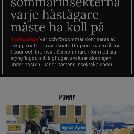
sommarinsekterna
varje hästägare
måste ha koll på
Vår och försommar domineras av
Insektsplåga
mygg, knott och svidknott. Högsommaren tillhör
flugor och bromsar. Sensommaren för med sig
styngflugor, och älgflugan avslutar säsongen
under hösten. Här är hästens insektskalender.
PONNY