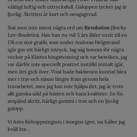
väldigt luftig och uttrycksfull. Galoppen tycker jag är
ljuvlig. Skritten är kort och oengagerad.
Sist men inte minst några ord om
Revolution
(Rocky
Lee-Rouletto). Han han nu vid 5 års ålder vuxit till en
176 cm stor grabb, som under Andreas Helgstrand
igår gav ett härligt intryck. Jag såg honom för några
veckor på Klattes hingstvisning och var besviken, jag
var därför inte speciellt positivt inställd initialt igår,
men det gick över. Visst hade bakbenen kunnat bära
mer i trav och näsan längre fram genom hela
travarbetet, men jag kan inte hjälpa det, jag är trots
allt ganska såld på hästen och hans kvalitéer. En fin
avspänd skritt, härligt gummi i trav och en ljuvlig
galopp.
Vi hörs förhoppningsvis i morgon igen, nu håller jag
kväll lite…