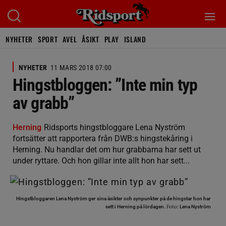
NYHETER
SPORT
AVEL
ÅSIKT
PLAY
ISLAND
NYHETER
11 MARS 2018 07:00
Hingstbloggen: ”Inte min typ
av grabb”
Herning
Ridsports hingstbloggare Lena Nyström
fortsätter att rapportera från DWB:s hingstekåring i
Herning. Nu handlar det om hur grabbarna har sett ut
under ryttare. Och hon gillar inte allt hon har sett...
Hingstbloggaren Lena Nyström ger sina åsikter och synpunkter på de hingstar hon har
Foto:
sett i Herning på lördagen.
Lena Nyström