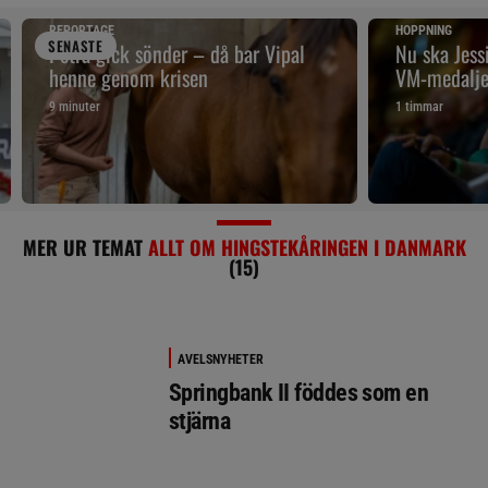
REPORTAGE
HOPPNING
SENAST
E
Petra gick sönder – då bar Vipal
Nu ska Jes
henne genom krisen
VM-medalje
9 minuter
1 timmar
MER UR TEMAT
ALLT OM HINGSTEKÅRINGEN I DANMARK
(15)
AVELSNYHETER
Springbank II föddes som en
stjärna