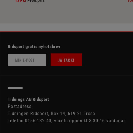
139 kr
Pren.pris
10
Ridsport gratis nyhetsbrev
JA TACK!
Tidnings AB Ridsport
Postadress:
Tidningen Ridsport, Box 14, 619 21 Trosa
Telefon 0156-132 40, växeln öppen kl 8.30-16 vardagar