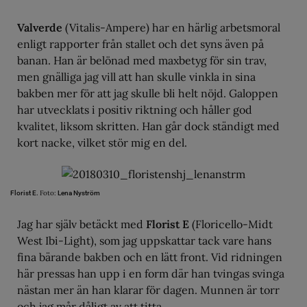
Valverde
(Vitalis-Ampere) har en härlig arbetsmoral
enligt rapporter från stallet och det syns även på
banan. Han är belönad med maxbetyg för sin trav,
men gnälliga jag vill att han skulle vinkla in sina
bakben mer för att jag skulle bli helt nöjd. Galoppen
har utvecklats i positiv riktning och håller god
kvalitet, liksom skritten. Han går dock ständigt med
kort nacke, vilket stör mig en del.
Foto:
Florist E.
Lena Nyström
Jag har själv betäckt med
Florist E
(Floricello-Midt
West Ibi-Light), som jag uppskattar tack vare hans
fina bärande bakben och en lätt front. Vid ridningen
här pressas han upp i en form där han tvingas svinga
nästan mer än han klarar för dagen. Munnen är torr
och jag mår dåligt av att titta.