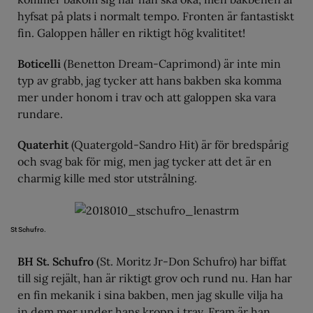
hyfsat på plats i normalt tempo. Fronten är fantastiskt
fin. Galoppen håller en riktigt hög kvalititet!
Boticelli
(Benetton Dream-Caprimond) är inte min
typ av grabb, jag tycker att hans bakben ska komma
mer under honom i trav och att galoppen ska vara
rundare.
Quaterhit
(Quatergold-Sandro Hit) är för bredspårig
och svag bak för mig, men jag tycker att det är en
charmig kille med stor utstrålning.
St Schufro.
BH St. Schufro
(St. Moritz Jr-Don Schufro) har biffat
till sig rejält, han är riktigt grov och rund nu. Han har
en fin mekanik i sina bakben, men jag skulle vilja ha
in dem mer under hans kropp i trav. Fram är han