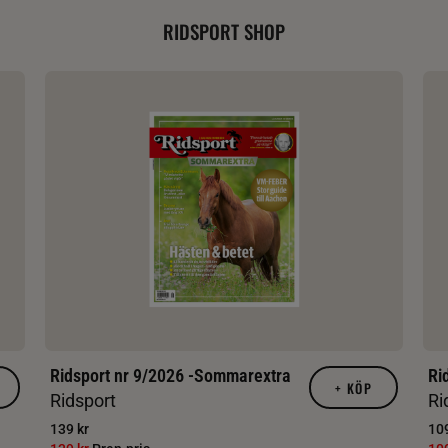
RIDSPORT SHOP
Ridsport nr 9/2026 -Sommarextra
Ri
+
KÖP
Ridsport
Ri
139 kr
109