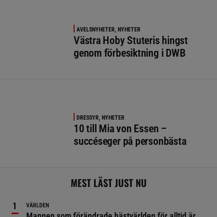
AVELSNYHETER, NYHETER
Västra Hoby Stuteris hingst
genom förbesiktning i DWB
DRESSYR, NYHETER
10 till Mia von Essen –
succéseger på personbästa
MEST LÄST JUST NU
VÄRLDEN
Mannen som förändrade hästvärlden för alltid är