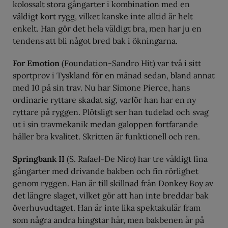
kolossalt stora gångarter i kombination med en
väldigt kort rygg, vilket kanske inte alltid är helt
enkelt. Han gör det hela väldigt bra, men har ju en
tendens att bli något bred bak i ökningarna.
For Emotion
(Foundation-Sandro Hit) var två i sitt
sportprov i Tyskland för en månad sedan, bland annat
med 10 på sin trav. Nu har Simone Pierce, hans
ordinarie ryttare skadat sig, varför han har en ny
ryttare på ryggen. Plötsligt ser han tudelad och svag
ut i sin travmekanik medan galoppen fortfarande
håller bra kvalitet. Skritten är funktionell och ren.
Springbank II
(S. Rafael-De Niro) har tre väldigt fina
gångarter med drivande bakben och fin rörlighet
genom ryggen. Han är till skillnad från Donkey Boy av
det längre slaget, vilket gör att han inte breddar bak
överhuvudtaget. Han är inte lika spektakulär fram
som några andra hingstar här, men bakbenen är på