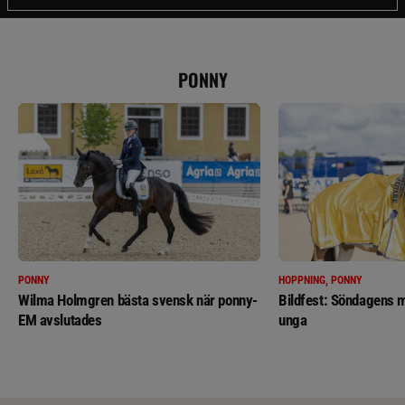
PONNY
PONNY
HOPPNING, PONNY
Wilma Holmgren bästa svensk när ponny-
Bildfest: Söndagens m
EM avslutades
unga