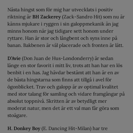
Nästa hingst som för mig har utvecklats i positiv
riktning är
BH Zackerey
(Zack-Sandro Hit) som nu är
känns mjukare i ryggen i sin galoppmekanik än jag
minns honom när jag tidigare sett honom under
ryttare. Han är stor och långbent och syns inne på
banan. Bakbenen är väl placerade och fronten är lätt.
D’Avie
(Don Juan de Hus-Londonderry) är sedan
länge en stor favorit i mitt liv, trots att han har en lös
benbit i en has. Jag hävdar bestämt att han är en av
de bästa hingstarna som finns att tillgå i avel för
ögonblicket. Trav och galopp är av optimal kvalitet
med stor talang för samling och vidare framgångar på
absolut toppnivå. Skritten är av betydligt mer
moderat natur, men det är ett val man får göra som
stoägare.
H. Donkey Boy
(E. Dancing Hit-Milan) har tre