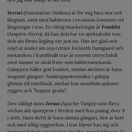
Ferrari
(Foundation-Hotline) är för mig bara stor och
långsam, samt med bakbenen i en annan kommun vid
längningar i trav. En riktig snackehingst är
Franklin
(Ampère-Ferro), då han dels har en spektakulär trav,
dels sin första årgång ute just nu. Han ser glad och
nöjd ut under sin nya ryttare Kenneth Damgaard och
mekaniken i framförallt trav är enormt uttrycksfull
med massor av såväl fram-som bakbensmekanik.
Galoppen håller god kvalitet, medan skritten är hans
svagaste gångart. Samlingspotentialen i galopp
glimtar till emellanåt, medan han stundtals spänner
ryggen och ”hoppar groda”.
Den väldigt stora
Jovian
(Apache-Tango) vann förra
veckan sitt sportprov i Verden med fina poäng, över 9
i snitt. Hans skritt är hans sämsta gångart, den är kort
och med dålig ryggverkan. I trav klyver han sig och
kommer bakom sig när han ska öka, men bakbenen är