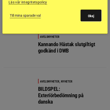
Läs vår integritetspolicy
VH glänste i Herning
Till mina sparade val
Okej
AVELSNYHETER
Kannando Hästak slutgiltigt
godkänd i DWB
AVELSNYHETER, NYHETER
BILDSPEL:
Exteriörbedömning på
danska