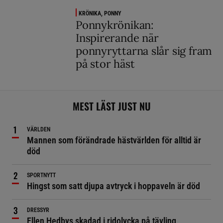
KRÖNIKA, PONNY
Ponnykrönikan:
Inspirerande när
ponnyryttarna slår sig fram
på stor häst
MEST LÄST JUST NU
VÄRLDEN
Mannen som förändrade hästvärlden för alltid är
död
SPORTNYTT
Hingst som satt djupa avtryck i hoppaveln är död
DRESSYR
Ellen Hedbys skadad i ridolycka på tävling