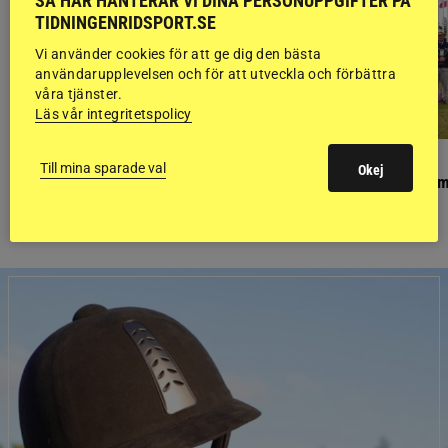
SÅ HÄR HANTERAR VI DINA PERSONUPPGIFTER PÅ
TIDNINGENRIDSPORT.SE
Vi använder cookies för att ge dig den bästa
användarupplevelsen och för att utveckla och förbättra
våra tjänster.
Läs vår integritetspolicy
PONNYPAPPAN
GÄSTBLOGGEN
Till mina sparade val
Okej
Ponnypappan: Kärlek från första gnägget
Finaldag med jubileum