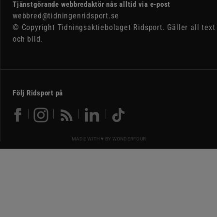
Tjänstgörande webbredaktör nås alltid via e-post
webbred@tidningenridsport.se
© Copyright Tidningsaktiebolaget Ridsport. Gäller all text
och bild.
Följ Ridsport på
MADE WITH ♥ BY
WONDERFOUR