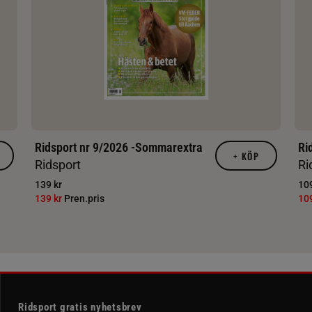
Ridsport nr 9/2026 -Sommarextra
Ri
+
KÖP
Ridsport
Ri
139 kr
109
139 kr
Pren.pris
10
Ridsport gratis nyhetsbrev