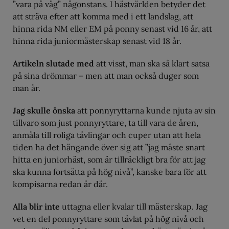
”vara på väg” någonstans. I hästvärlden betyder det
att sträva efter att komma med i ett landslag, att
hinna rida NM eller EM på ponny senast vid 16 år, att
hinna rida juniormästerskap senast vid 18 år.
Artikeln slutade med
att visst, man ska så klart satsa
på sina drömmar – men att man också duger som
man är.
Jag skulle önska
att ponnyryttarna kunde njuta av sin
tillvaro som just ponnyryttare, ta till vara de åren,
anmäla till roliga tävlingar och cuper utan att hela
tiden ha det hängande över sig att ”jag måste snart
hitta en juniorhäst, som är tillräckligt bra för att jag
ska kunna fortsätta på hög nivå”, kanske bara för att
kompisarna redan är där.
Alla blir inte
uttagna eller kvalar till mästerskap. Jag
vet en del ponnyryttare som tävlat på hög nivå och