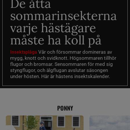
De åtta
sommarinsekterna
varje hästägare
måste ha koll på
Vår och försommar domineras av
Insektsplåga
mygg, knott och svidknott. Högsommaren tillhör
flugor och bromsar. Sensommaren för med sig
styngflugor, och älgflugan avslutar säsongen
under hösten. Här är hästens insektskalender.
PONNY