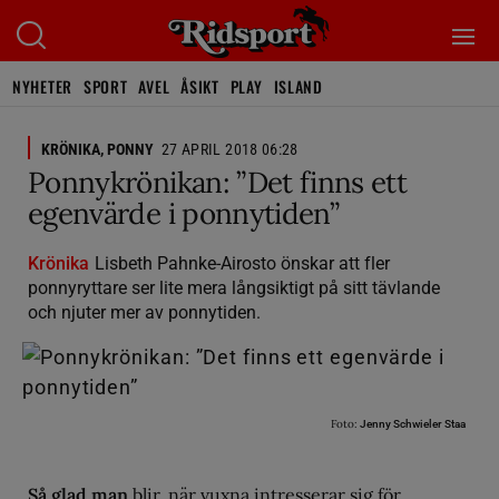
NYHETER
SPORT
AVEL
ÅSIKT
PLAY
ISLAND
KRÖNIKA, PONNY
27 APRIL 2018 06:28
Ponnykrönikan: ”Det finns ett
egenvärde i ponnytiden”
Krönika
Lisbeth Pahnke-Airosto önskar att fler
ponnyryttare ser lite mera långsiktigt på sitt tävlande
och njuter mer av ponnytiden.
Foto:
Jenny Schwieler Staa
Så glad man
blir, när vuxna intresserar sig för