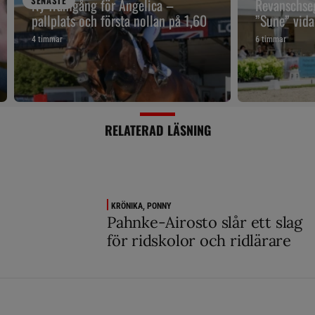
SENAST
E
Ny framgång för Angelica –
Revanschseg
pallplats och första nollan på 1,60
”Sune” vidar
4 timmar
6 timmar
RELATERAD LÄSNING
KRÖNIKA, PONNY
Pahnke-Airosto slår ett slag
för ridskolor och ridlärare