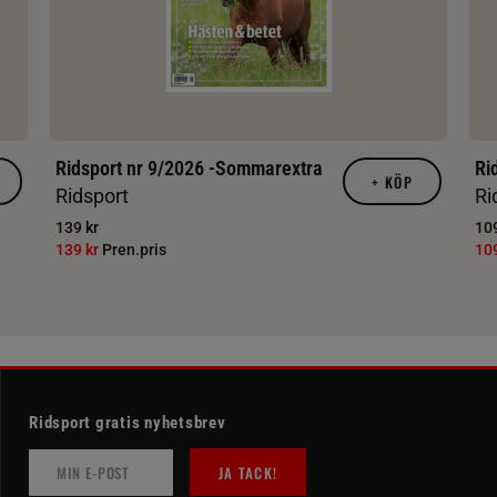
Ridsport nr 9/2026 -Sommarextra
Ri
+
KÖP
Ridsport
Ri
139 kr
109
139 kr
Pren.pris
10
Ridsport gratis nyhetsbrev
JA TACK!