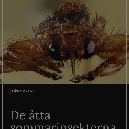
HÄSTÄGARTIPS
De åtta
sommarinsekterna