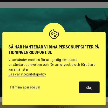
HINGSTAR ONLINE
GODKÄNDA HINGSTAR I
SÅ HÄR HANTERAR VI DINA PERSONUPPGIFTER PÅ
FLERA KATEGORIER MED
TIDNINGENRIDSPORT.SE
Vi använder cookies för att ge dig den bästa
BILDER OCH FAKTA
användarupplevelsen och för att utveckla och förbättra
våra tjänster.
Läs vår integritetspolicy
VISA ALLA HINGSTAR
Till mina sparade val
Okej