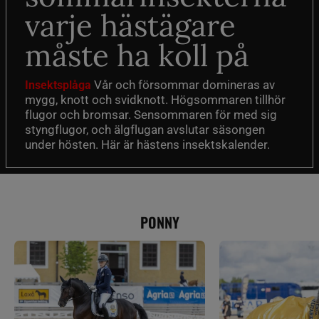
varje hästägare
måste ha koll på
Vår och försommar domineras av
Insektsplåga
mygg, knott och svidknott. Högsommaren tillhör
flugor och bromsar. Sensommaren för med sig
styngflugor, och älgflugan avslutar säsongen
under hösten. Här är hästens insektskalender.
PONNY