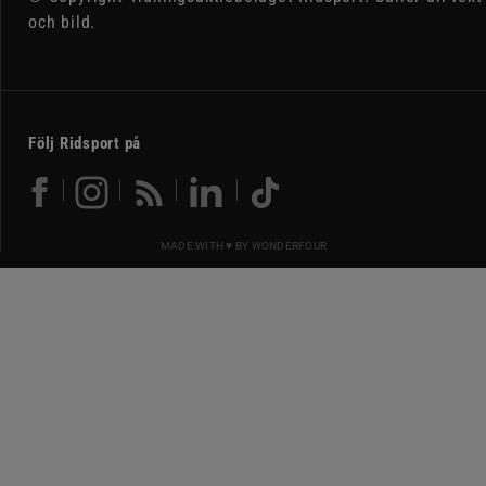
och bild.
Följ Ridsport på
MADE WITH ♥ BY
WONDERFOUR