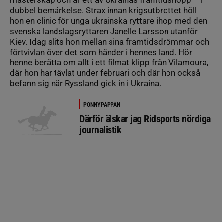
mästerskap och är ett av Ukrainas framtidshopp – i
dubbel bemärkelse. Strax innan krigsutbrottet höll
hon en clinic för unga ukrainska ryttare ihop med den
svenska landslagsryttaren Janelle Larsson utanför
Kiev. Idag slits hon mellan sina framtidsdrömmar och
förtvivlan över det som händer i hennes land. Hör
henne berätta om allt i ett filmat klipp från Vilamoura,
där hon har tävlat under februari och där hon också
befann sig när Ryssland gick in i Ukraina.
PONNYPAPPAN
Därför älskar jag Ridsports nördiga
journalistik