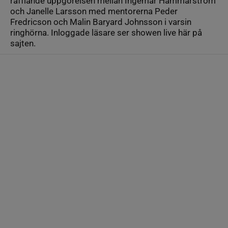
rafflande uppgörelsen mellan Ingemar Hammarström
och Janelle Larsson med mentorerna Peder
Fredricson och Malin Baryard Johnsson i varsin
ringhörna. Inloggade läsare ser showen live här på
sajten.