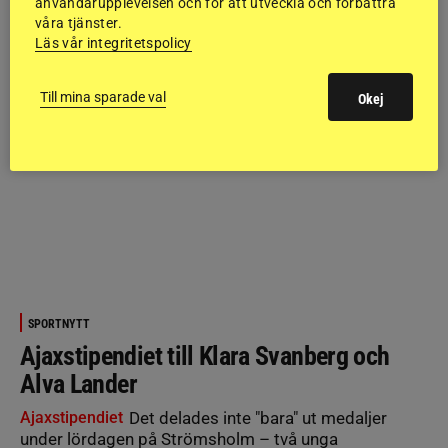
användarupplevelsen och för att utveckla och förbättra
våra tjänster.
Läs vår integritetspolicy
Till mina sparade val
Okej
SPORTNYTT
Ajaxstipendiet till Klara Svanberg och
Alva Lander
Ajaxstipendiet
Det delades inte "bara" ut medaljer
under lördagen på Strömsholm – två unga