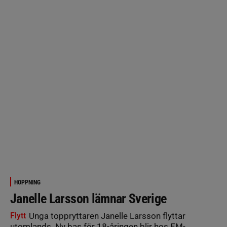
HOPPNING
Janelle Larsson lämnar Sverige
Flytt
Unga toppryttaren Janelle Larsson flyttar
utomlands. Ny bas för 18-åringen blir hos EM-