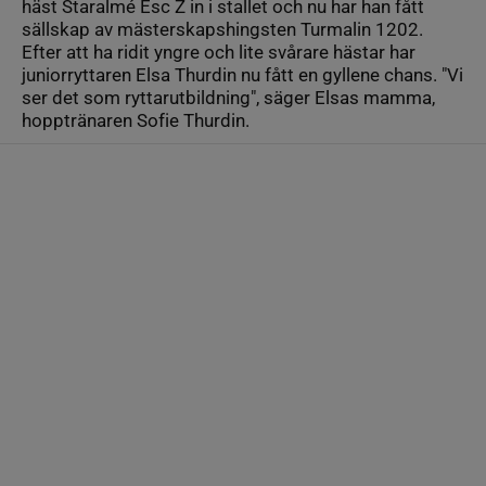
häst Staralmé Esc Z in i stallet och nu har han fått
sällskap av mästerskapshingsten Turmalin 1202.
Efter att ha ridit yngre och lite svårare hästar har
juniorryttaren Elsa Thurdin nu fått en gyllene chans. "Vi
ser det som ryttarutbildning", säger Elsas mamma,
hopptränaren Sofie Thurdin.