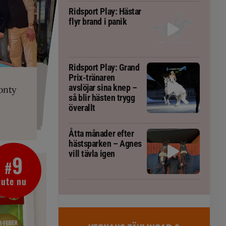
Ridsport Play: Hästar
flyr brand i panik
PLAY
Ridsport Play: Grand
RT
 Prix-tränaren
 häst blivit
ta om fång
Prix-tränaren
r är allt
gorm
avslöjar sina knep –
onty
g överallt
så blir hästen trygg
överallt
Åtta månader efter
hästsparken – Agnes
vill tävla igen
9
#
ute nu