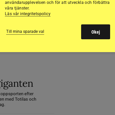
användarupplevelsen och för att utveckla och förbättra
våra tjänster.
Läs vår integritetspolicy
Till mina sparade val
Okej
giganten
 toppsporten efter
ren med Totilas och
ag.