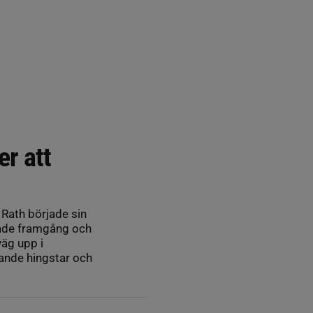
r att
 Rath började sin
både framgång och
väg upp i
vande hingstar och