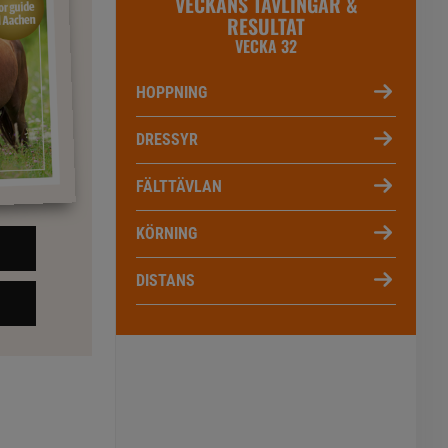
VECKANS TÄVLINGAR &
RESULTAT
VECKA 32
HOPPNING
DRESSYR
FÄLTTÄVLAN
KÖRNING
DISTANS