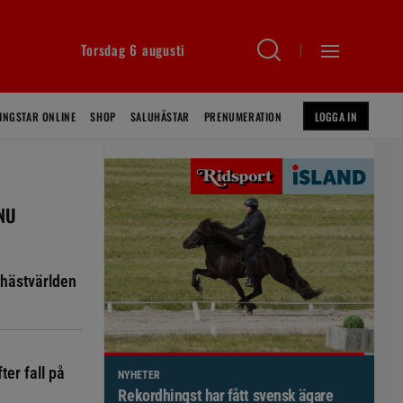
Torsdag 6 augusti
INGSTAR ONLINE
SHOP
SALUHÄSTAR
PRENUMERATION
LOGGA IN
 NU
hästvärlden
ter fall på
NYHETER
Brett politiskt stöd för förändringar i