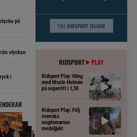
djursjukvården – häst kan omfattas
olycka på
TILL
RIDSPORT ISLAND
från olyckan
RIDSPORT
PLAY
Ridsport Play: Häng
ryck i
med Nicole Holmén
på segerritt i 1,50
ENDERAR
Ridsport Play: Följ
svenska
ungdomarnas
medaljjakt