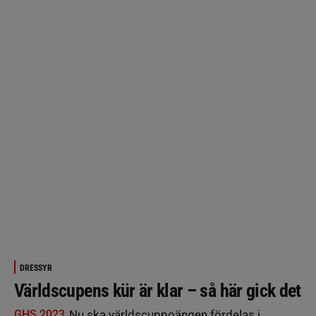
DRESSYR
Världscupens kür är klar – så här gick det
GHS 2023
Nu ska världscuppoängen fördelas i