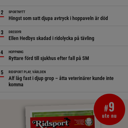
SPORTNYTT
Hingst som satt djupa avtryck i hoppaveln är död
DRESSYR
Ellen Hedbys skadad i ridolycka på tävling
HOPPNING
Ryttare förd till sjukhus efter fall på SM
RIDSPORT PLAY, VÄRLDEN
Alf låg fast i djup grop – åtta veterinärer kunde inte
komma
9
#
ute nu