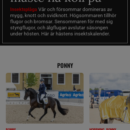
Vår och försommar domineras av
Insektsplåga
mygg, knott och svidknott. Högsommaren tillhör
flugor och bromsar. Sensommaren för med sig
styngflugor, och älgflugan avslutar säsongen
under hösten. Här är hästens insektskalender.
PONNY
PONNY
HOPPNING, PONNY