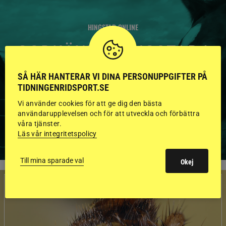
HINGSTAR ONLINE
GODKÄNDA HINGSTAR I
FLERA KATEGORIER MED
SÅ HÄR HANTERAR VI DINA PERSONUPPGIFTER PÅ
BILDER OCH FAKTA
TIDNINGENRIDSPORT.SE
Vi använder cookies för att ge dig den bästa
användarupplevelsen och för att utveckla och förbättra
våra tjänster.
VISA ALLA HINGSTAR
Läs vår integritetspolicy
Till mina sparade val
Okej