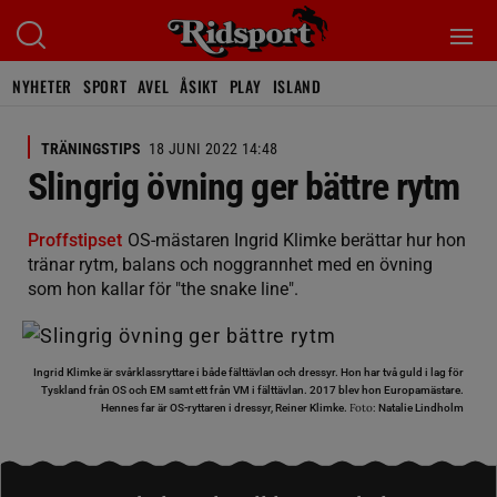
NYHETER
SPORT
AVEL
ÅSIKT
PLAY
ISLAND
TRÄNINGSTIPS
18 JUNI 2022 14:48
Slingrig övning ger bättre rytm
Proffstipset
OS-mästaren Ingrid Klimke berättar hur hon
tränar rytm, balans och noggrannhet med en övning
som hon kallar för "the snake line".
Ingrid Klimke är svårklassryttare i både fälttävlan och dressyr. Hon har två guld i lag för
Tyskland från OS och EM samt ett från VM i fälttävlan. 2017 blev hon Europamästare.
Foto:
Hennes far är OS-ryttaren i dressyr, Reiner Klimke.
Natalie Lindholm