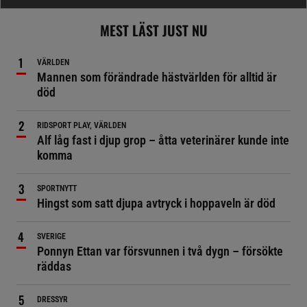
MEST LÄST JUST NU
VÄRLDEN
Mannen som förändrade hästvärlden för alltid är
död
RIDSPORT PLAY, VÄRLDEN
Alf låg fast i djup grop – åtta veterinärer kunde inte
komma
SPORTNYTT
Hingst som satt djupa avtryck i hoppaveln är död
SVERIGE
Ponnyn Ettan var försvunnen i två dygn – försökte
räddas
DRESSYR