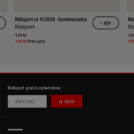
Ridsport nr 9/2026 -Sommarextra
Ri
+
KÖP
Ridsport
Ri
139 kr
109
139 kr
Pren.pris
10
Ridsport gratis nyhetsbrev
JA TACK!