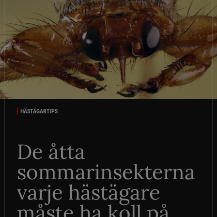
HÄSTÄGARTIPS
De åtta
sommarinsekterna
varje hästägare
måste ha koll på