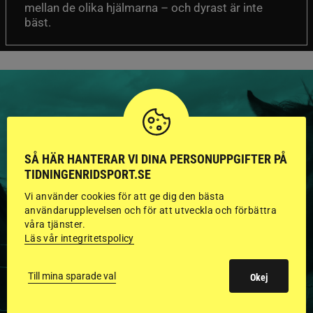
mellan de olika hjälmarna – och dyrast är inte
bäst.
HINGSTAR ONLINE
SÅ HÄR HANTERAR VI DINA PERSONUPPGIFTER PÅ
GODKÄNDA HINGSTAR I
TIDNINGENRIDSPORT.SE
FLERA KATEGORIER MED
Vi använder cookies för att ge dig den bästa
användarupplevelsen och för att utveckla och förbättra
BILDER OCH FAKTA
våra tjänster.
Läs vår integritetspolicy
Till mina sparade val
Okej
VISA ALLA HINGSTAR