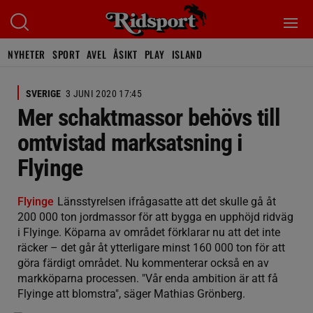
NYHETER
SPORT
AVEL
ÅSIKT
PLAY
ISLAND
SVERIGE
3 JUNI 2020 17:45
Mer schaktmassor behövs till
omtvistad marksatsning i
Flyinge
Flyinge
Länsstyrelsen ifrågasatte att det skulle gå åt
200 000 ton jordmassor för att bygga en upphöjd ridväg
i Flyinge. Köparna av området förklarar nu att det inte
räcker – det går åt ytterligare minst 160 000 ton för att
göra färdigt området. Nu kommenterar också en av
markköparna processen. "Vår enda ambition är att få
Flyinge att blomstra", säger Mathias Grönberg.