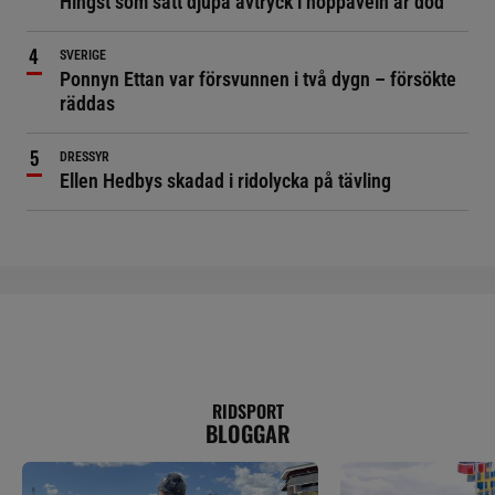
Hingst som satt djupa avtryck i hoppaveln är död
SVERIGE
Ponnyn Ettan var försvunnen i två dygn – försökte
räddas
DRESSYR
Ellen Hedbys skadad i ridolycka på tävling
RIDSPORT
BLOGGAR