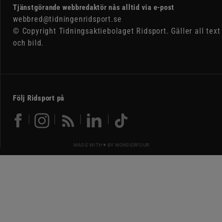
Tjänstgörande webbredaktör nås alltid via e-post
webbred@tidningenridsport.se
© Copyright Tidningsaktiebolaget Ridsport. Gäller all text
och bild.
Följ Ridsport på
MADE WITH ♥ BY
WONDERFOUR