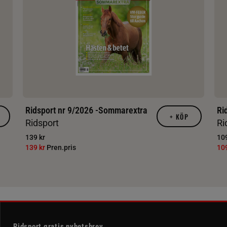
Ridsport nr 9/2026 -Sommarextra
Ri
+
KÖP
Ridsport
Ri
139 kr
109
139 kr
Pren.pris
10
Ridsport gratis nyhetsbrev