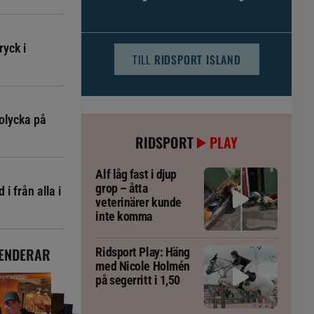
djursjukvården – häst kan omfattas
ryck i
TILL
RIDSPORT ISLAND
olycka på
RIDSPORT
PLAY
Alf låg fast i djup
grop – åtta
i från alla i
veterinärer kunde
inte komma
ENDERAR
Ridsport Play: Häng
med Nicole Holmén
på segerritt i 1,50