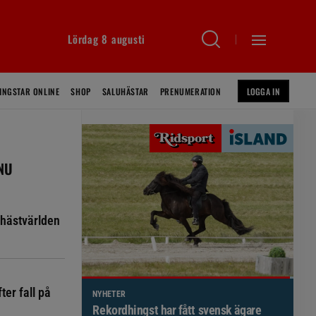
Lördag 8 augusti
INGSTAR ONLINE
SHOP
SALUHÄSTAR
PRENUMERATION
LOGGA IN
 NU
hästvärlden
ter fall på
NYHETER
Brett politiskt stöd för förändringar i