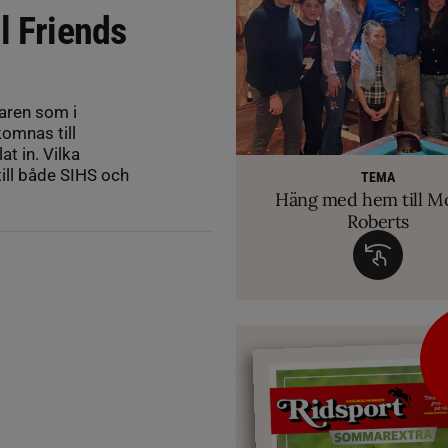
l Friends
aren som i
omnas till
t in. Vilka
RIDSPORT 
VETERINÄ
TEMA
Ridsport Play: Grand
TEMA
Så märker du om din
Allt du behöver ve
till både SIHS och
VM-febern stiger – hä
TEMA
biten av hug
Häng med hem till M
inför Aachen
avslöjar sina knep – så blir hästen tryg
Roberts