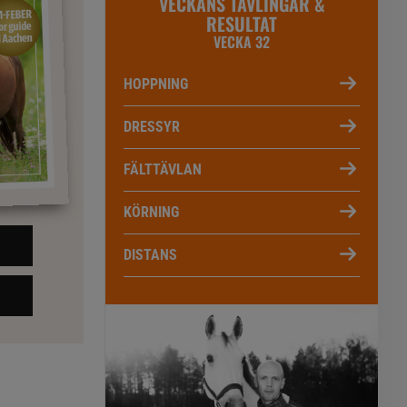
VECKANS TÄVLINGAR &
RESULTAT
VECKA 32
HOPPNING
DRESSYR
FÄLTTÄVLAN
KÖRNING
DISTANS