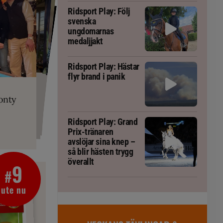
Ridsport Play: Följ
svenska
ungdomarnas
medaljjakt
Ridsport Play: Hästar
flyr brand i panik
PLAY
RT
 Prix-tränaren
 häst blivit
ta om fång
r är allt
gorm
onty
g överallt
Ridsport Play: Grand
Prix-tränaren
avslöjar sina knep –
så blir hästen trygg
överallt
9
#
ute nu