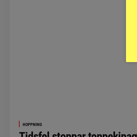
HOPPNING
Tidsfel stoppar toppekipag