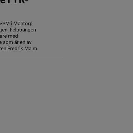
p-SM i Mantorp
pagen. Felpoängen
ttare med
re som är en av
ren Fredrik Malm.