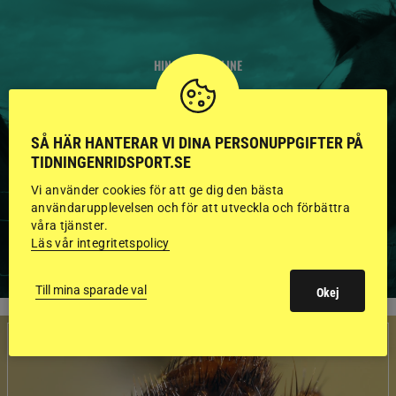
HINGSTAR ONLINE
GODKÄNDA HINGSTAR I
FLERA KATEGORIER MED
SÅ HÄR HANTERAR VI DINA PERSONUPPGIFTER PÅ
TIDNINGENRIDSPORT.SE
BILDER OCH FAKTA
Vi använder cookies för att ge dig den bästa
användarupplevelsen och för att utveckla och förbättra
våra tjänster.
VISA ALLA HINGSTAR
Läs vår integritetspolicy
Till mina sparade val
Okej