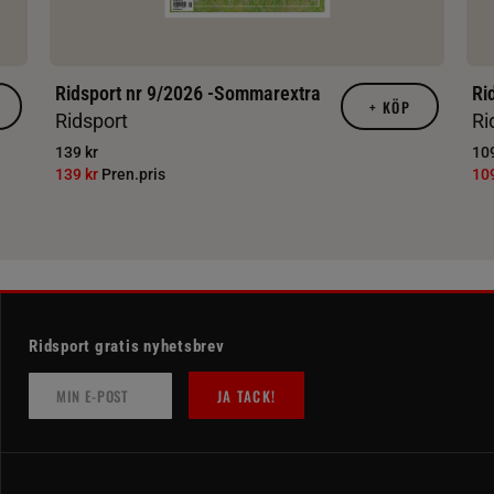
Ridsport nr 9/2026 -Sommarextra
Ri
+
KÖP
Ridsport
Ri
139 kr
109
139 kr
Pren.pris
10
Ridsport gratis nyhetsbrev
JA TACK!