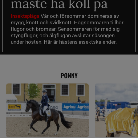
måste ha koll på
Vår och försommar domineras av
Insektsplåga
mygg, knott och svidknott. Högsommaren tillhör
flugor och bromsar. Sensommaren för med sig
styngflugor, och älgflugan avslutar säsongen
under hösten. Här är hästens insektskalender.
PONNY