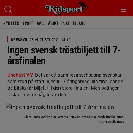
NYHETER
SPORT
AVEL
ÅSIKT
PLAY
ISLAND
DRESSYR
28 AUGUSTI 2021 14:19
Ingen svensk tröstbiljett till 7-
årsfinalen
Unghäst-VM
Det var ett gäng revanschsugna svenskar
som stod på startlinjen till 7-åringarnas lilla final där de
tre bästa får biljett till den stora finalen. Men poängen
räckte inte för någon av dem.
Ida Viljanen var lika glad över sin Astrakan, trots den missade finalbiljetten.
Foto:
Pernilla Hägg