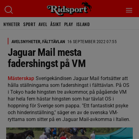
NYHETER
SPORT
AVEL
ÅSIKT
PLAY
ISLAND
AVELSNYHETER, FÄLTTÄVLAN
16 SEPTEMBER 2022 07:55
Jaguar Mail mesta
fadershingst på VM
Mästerskap
Sverigekändisen Jaguar Mail fortsätter att
hålla ställningarna som fadershingst i fälttävlan. På OS
i Tokyo hade hingsten tre avkommor, på pågående VM
har hela fem hästar hingsten som har tävlat OS i
hoppning för Sverige som pappa. "Ett fantastiskt psyke
och hinderinställning," säger en av de svenska VM-
ryttarna som sitter på en Jaguar Mail-avkomma i Italien.