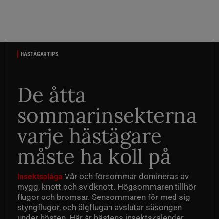
HÄSTÄGARTIPS
De åtta
sommarinsekterna
varje hästägare
måste ha koll på
Vår och försommar domineras av
Insektsplåga
mygg, knott och svidknott. Högsommaren tillhör
flugor och bromsar. Sensommaren för med sig
styngflugor, och älgflugan avslutar säsongen
under hösten. Här är hästens insektskalender.