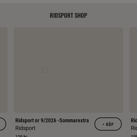
RIDSPORT SHOP
Ridsport nr 9/2026 -Sommarextra
Ri
+
KÖP
Ridsport
Ri
139 kr
109