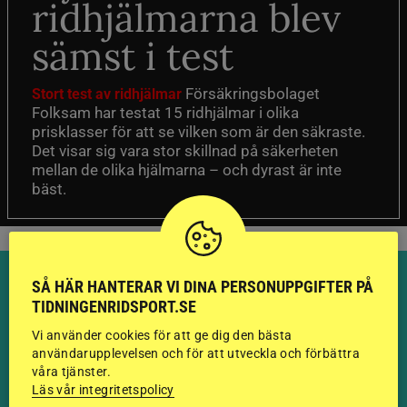
ridhjälmarna blev
sämst i test
Försäkringsbolaget
Stort test av ridhjälmar
Folksam har testat 15 ridhjälmar i olika
prisklasser för att se vilken som är den säkraste.
Det visar sig vara stor skillnad på säkerheten
mellan de olika hjälmarna – och dyrast är inte
bäst.
SÅ HÄR HANTERAR VI DINA PERSONUPPGIFTER PÅ
TIDNINGENRIDSPORT.SE
Vi använder cookies för att ge dig den bästa
HINGSTAR ONLINE
användarupplevelsen och för att utveckla och förbättra
våra tjänster.
GODKÄNDA HINGSTAR I
Läs vår integritetspolicy