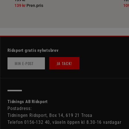
139 kr
Pren.pris
10
Ridsport gratis nyhetsbrev
JA TACK!
Tidnings AB Ridsport
Postadress:
Tidningen Ridsport, Box 14, 619 21 Trosa
Telefon 0156-132 40, växeln öppen kl 8.30-16 vardagar